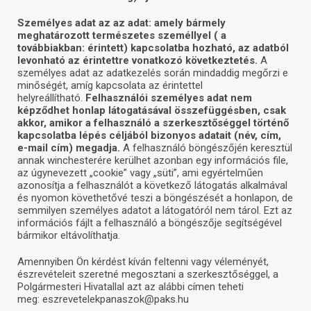
Személyes adat az az adat: amely bármely
meghatározott természetes személlyel ( a
továbbiakban: érintett) kapcsolatba hozható, az adatból
levonható az érintettre vonatkozó következtetés.
A
személyes adat az adatkezelés során mindaddig megőrzi e
minőségét, amíg kapcsolata az érintettel
helyreállítható.
Felhasználói személyes adat nem
képződhet honlap látogatásával összefüggésben, csak
akkor, amikor a felhasználó a szerkesztőséggel történő
kapcsolatba lépés céljából bizonyos adatait (név, cím,
e-mail cím) megadja.
A felhasználó böngészőjén keresztül
annak winchesterére kerülhet azonban egy információs file,
az úgynevezett „cookie” vagy „süti”, ami egyértelműen
azonosítja a felhasználót a következő látogatás alkalmával
és nyomon követhetővé teszi a böngészését a honlapon, de
semmilyen személyes adatot a látogatóról nem tárol. Ezt az
információs fájlt a felhasználó a böngészője segítségével
bármikor eltávolíthatja.
Amennyiben Ön kérdést kíván feltenni vagy véleményét,
észrevételeit szeretné megosztani a szerkesztőséggel, a
Polgármesteri Hivatallal azt az alábbi címen teheti
meg: eszrevetelekpanaszok@paks.hu