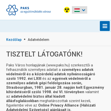
Kezdőlap
Adatvédelem
TISZTELT LÁTOGATÓNK!
Paks Város honlapjának (www.paks.hu) szerkesztői a
felhasználók személyes adatait a
személyes adatok
védelméről és a közérdekű adatok nyilvánosságáró
szoló 1992. évi LXIII
és az
egyének védelméről a
személyes adatok gépi feldolgozása során,
Strasbourgban, 1981. január 28. napján kelt Egyezmény
kihirdetéséről szóló 1998. évi VI. törvényben
valamint
az
adatvédelmi biztos által kiadott
állásfoglalásokban
meghatározottak szerint kezeli,
figyelembe véve az
Online Privacy Alliance (Hálózati
Adatvédelmi Szövetség) ajánlásait is.