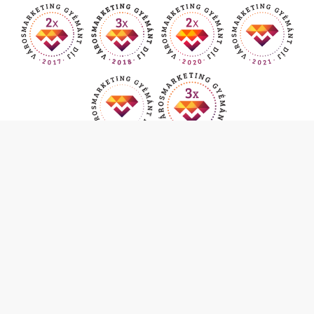
MI, PAKSIAK
VÁROSFEJLESZTÉS
GAZDASÁGI ÉLET
INFORMÁCIÓK
ÖNKORMÁNYZAT
HIVATAL
KÖZÉRDEKŰ ADATOK
TURIZMUS
VÁLASZTÁSI INFORMÁCIÓK
Adatvédelem
Impresszum
Jogi útmutatás
Oldaltérkép
Kapcsolat
Fontos!