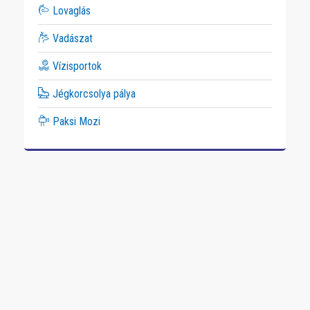
Lovaglás
BAKANCSLISTA
Vadászat
Vízisportok
SZÁLLÁSHELYEK
Jégkorcsolya pálya
ÉTTERMEK
Paksi Mozi
KÁVÉZÓK
PAKSI PINCÉK
KERÉKPÁROZÁS
TÚRÁZÁS
HORGÁSZAT