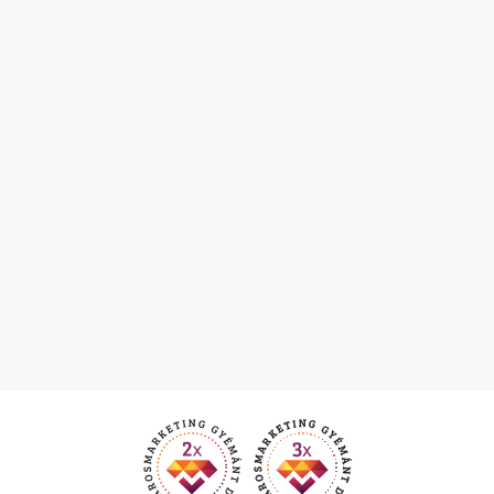
LOVAGLÁS
VADÁSZAT
VÍZISPORTOK
JÉGKORCSOLYA PÁLYA
PAKSI MOZI
BANKAUTOMATÁK
BENZINKUTAK
GYÓGYSZERTÁRAK, ÜGYELETEK