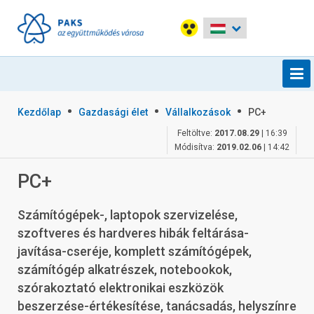
Kezdőlap
Gazdasági élet
Vállalkozások
PC+
Feltöltve:
2017.08.29
| 16:39
Módisítva:
2019.02.06
| 14:42
PC+
Számítógépek-, laptopok szervizelése,
szoftveres és hardveres hibák feltárása-
javítása-cseréje, komplett számítógépek,
számítógép alkatrészek, notebookok,
szórakoztató elektronikai eszközök
beszerzése-értékesítése, tanácsadás, helyszínre