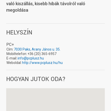
való kiszállás, kisebb hibák távolról való
megoldása
HELYSZÍN
PC+
Cím:
7030 Paks, Arany János u. 35.
Mobiltelefon:
+36 (20) 365-6957
E-mail:
info
@pcplusz.hu
Weboldal:
http://www.pcplusz.hu/hu
HOGYAN JUTOK ODA?