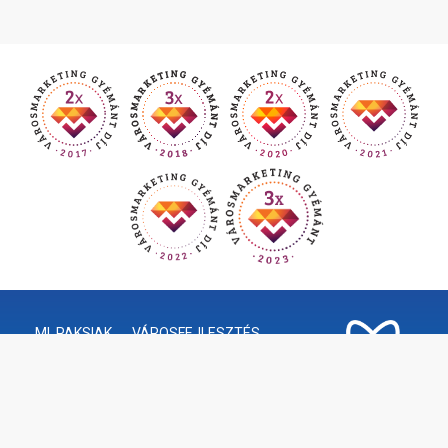
MI, PAKSIAK
VÁROSFEJLESZTÉS
GAZDASÁGI ÉLET
INFORMÁCIÓK
ÖNKORMÁNYZAT
HIVATAL
KÖZÉRDEKŰ ADATOK
TURIZMUS
VÁLASZTÁSI INFORMÁCIÓK