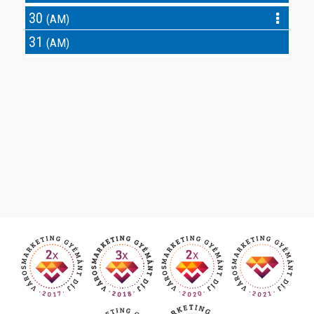
30
(AM)
31
(AM)