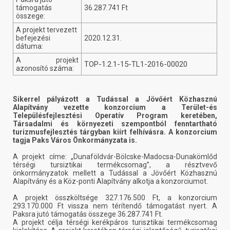
támogatás
36.287.741 Ft
összege:
A projekt tervezett
befejezési
2020.12.31.
dátuma:
A projekt
TOP-1.2.1-15-TL1-2016-00020
azonosító száma:
Sikerrel pályázott a Tudással a Jövőért Közhasznú
Alapítvány vezette konzorcium a Terület-és
Településfejlesztési Operatív Program keretében,
Társadalmi és környezeti szempontból fenntartható
turizmusfejlesztés tárgyban kiírt felhívásra. A konzorcium
tagja Paks Város Önkormányzata is.
A projekt címe: „Dunaföldvár-Bölcske-Madocsa-Dunakömlőd
térségi tursiztikai termékcsomag”, a résztvevő
önkormányzatok mellett a Tudással a Jövőért Közhasznú
Alapítvány és a Köz-ponti Alapítvány alkotja a konzorciumot.
A projekt összköltsége 327.176.500 Ft, a konzorcium
293.170.000 Ft vissza nem térítendő támogatást nyert. A
Paksra jutó támogatás összege 36.287.741 Ft.
A projekt célja térségi kerékpáros turisztikai termékcsomag