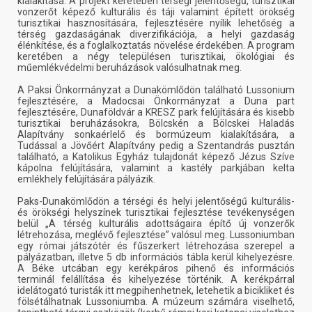
kialakítása. A projekt keretében térségi jelentőségű, turisztikai
vonzerőt képező kulturális és táji valamint épített örökség
turisztikai hasznosítására, fejlesztésére nyílik lehetőség a
térség gazdaságának diverzifikációja, a helyi gazdaság
élénkítése, és a foglalkoztatás növelése érdekében. A program
keretében a négy településen turisztikai, ökológiai és
műemlékvédelmi beruházások valósulhatnak meg.
A Paksi Önkormányzat a Dunakömlődön található Lussonium
fejlesztésére, a Madocsai Önkormányzat a Duna part
fejlesztésére, Dunaföldvár a KRESZ park felújítására és kisebb
turisztikai beruházásokra, Bölcskén a Bölcskei Haladás
Alapítvány sonkaérlelő és bormúzeum kialakítására, a
Tudással a Jövőért Alapítvány pedig a Szentandrás pusztán
található, a Katolikus Egyház tulajdonát képező Jézus Szíve
kápolna felújítására, valamint a kastély parkjában kelta
emlékhely felújítására pályázik.
Paks-Dunakömlődön a térségi és helyi jelentőségű kulturális-
és örökségi helyszínek turisztikai fejlesztése tevékenységen
belül „A térség kulturális adottságaira építő új vonzerők
létrehozása, meglévő fejlesztése” valósul meg. Lussoniumban
egy római játszótér és fűszerkert létrehozása szerepel a
pályázatban, illetve 5 db információs tábla kerül kihelyezésre.
A Béke utcában egy kerékpáros pihenő és információs
terminál felállítása és kihelyezése történik. A kerékpárral
idelátogató turisták itt megpihenhetnek, letehetik a bicikliket és
fölsétálhatnak Lussoniumba. A múzeum számára viselhető,