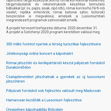
tapintható tárgyi eszközök (korhű római kori katonai viselethez
tárgymásolatok és rekonstrukciók készítése bemutató
bábukkal (pl: öv, pajzs, sisak, cipő stb), római kori korhű férfi-női
viselet, replika enteriőrök, római katonai sátor, bútorok)
beszerzése is megvalósul, amelyek a Lussoniumban
megrendezett programok színvonalát emelik.
A projekt tervezett befejezési dátuma: 2020.december 31.
A projekt a Széchenyi 2020 program keretében valósul meg.
300 millió forintot nyertek a térség turisztikai fejlesztésére
Jótékonysági online koncert a kápolnáért
Római játszótér és kerékpártároló készül pályázati forrásból
Dunakömlődön
Csatajeleneteket játszhatnak a gyerekek az új lussoniumi
játszótéren
Pályázati forrásból sok fejlesztés valósult meg Madocsán
Hamarosan kezdődik a Lussonium fejlesztése
Ünnepélyes kápolnaáldás Bölcskén