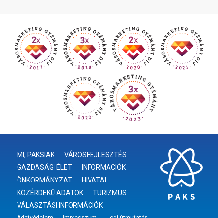
MI, PAKSIAK
VÁROSFEJLESZTÉS
GAZDASÁGI ÉLET
INFORMÁCIÓK
ÖNKORMÁNYZAT
HIVATAL
KÖZÉRDEKŰ ADATOK
TURIZMUS
VÁLASZTÁSI INFORMÁCIÓK
Adatvédelem
Impresszum
Jogi útmutatás