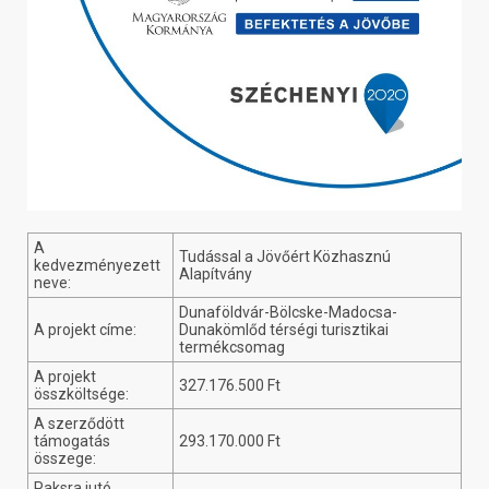
A
Tudással a Jövőért Közhasznú
kedvezményezett
Alapítvány
neve:
Dunaföldvár-Bölcske-Madocsa-
A projekt címe:
Dunakömlőd térségi turisztikai
termékcsomag
A projekt
327.176.500 Ft
összköltsége:
A szerződött
támogatás
293.170.000 Ft
összege:
Paksra jutó