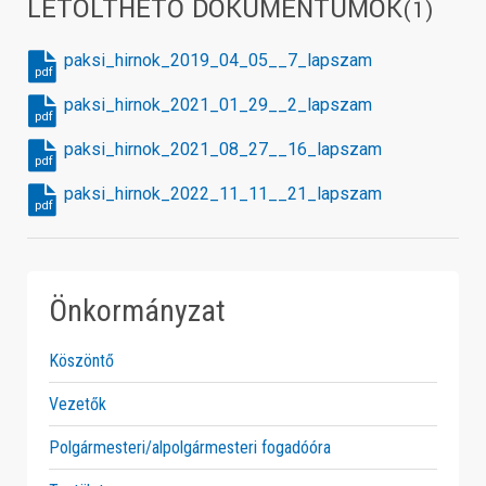
LETÖLTHETŐ DOKUMENTUMOK
(1)
paksi_hirnok_2019_04_05__7_lapszam
pdf
paksi_hirnok_2021_01_29__2_lapszam
pdf
paksi_hirnok_2021_08_27__16_lapszam
pdf
paksi_hirnok_2022_11_11__21_lapszam
pdf
Önkormányzat
Köszöntő
Vezetők
Polgármesteri/alpolgármesteri fogadóóra