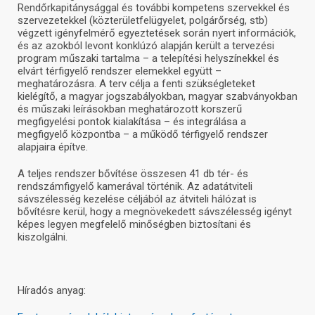
Rendőrkapitánysággal és további kompetens szervekkel és
szervezetekkel (közterületfelügyelet, polgárőrség, stb)
végzett igényfelmérő egyeztetések során nyert információk,
és az azokból levont konklúzó alapján került a tervezési
program műszaki tartalma – a telepítési helyszínekkel és
elvárt térfigyelő rendszer elemekkel együtt –
meghatározásra. A terv célja a fenti szükségleteket
kielégítő, a magyar jogszabályokban, magyar szabványokban
és műszaki leírásokban meghatározott korszerű
megfigyelési pontok kialakítása – és integrálása a
megfigyelő központba – a működő térfigyelő rendszer
alapjaira építve.
A teljes rendszer bővítése összesen 41 db tér- és
rendszámfigyelő kamerával történik. Az adatátviteli
sávszélesség kezelése céljából az átviteli hálózat is
bővítésre kerül, hogy a megnövekedett sávszélesség igényt
képes legyen megfelelő minőségben biztosítani és
kiszolgálni.
Híradós anyag: