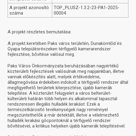
A projekt azonosító
TOP_PLUSZ-1.3.2-23-PA1-2025-
száma
00004
A projekt részletes bemutatása:
A projekt keretében Paks város területén, Dunakömlőd és
Gyapa településrészeken térfigyelő kamerarendszer
fejlesztése, bővítése valósul meg.
Paks Város Önkormányzata beruházásában nagyértékű
közterületi fejlesztések valósulnak meg napjainkban, illetve
vannak előkészítés alatt, melyek értékvédelme,
állagmegóvása érdekében indokolt a térfigyelő rendszer által
megfigyelhető területek kiterjesztése, újabb kamerák
telepítése. A közterület felügyelet a város belterület-
külterületi határán több helyen és alkalommal tapasztal
rendszeresen illegális hulladék lerakást. Ezek a
természetkárosító tevékenységek nagy reménnyel
megszüntethetők a már detektált, illetve a vélelmezhető
hulladék lerakási gócpontoknál a térfigyelő rendszer
bővítésével, a kritikus helyeken újabb kamerák telepítésével.