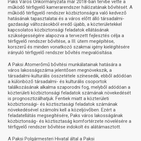
Paks Város Önkormányzata már 2018-ban tervbe vette a
működő térfigyelő kamerarendszer hálózatának bővítését. A
működő térfigyelő rendszer közbiztonságra való kedvező
hatásának tapasztalatai és a város előtt álló társadalmi-
gazdasági változásokból eredő újabb, a közterületekkel
kapcsolatos közbiztonsági feladatok ellátásának
szükségességére alapozva a tervezett fejlesztés célja a
térfigyelő rendszer bővítése, a III. ütem megépítése,
korszerű és minden vonatkozó szakmai igény kielégítésére
irányuló térfigyelő rendszer bővítés megvalósítása.
A Paksi Atomerőmű bővítési munkálatainak hatására a
város lakosságszáma jelentősen megnövekszik, a
társadalmi-kulturális összetétele színesedik, ebből adódóan
a különböző társadalmi- és kulturális csoportok
találkozásának alkalma szaporodni fog, melyből adódóan a
közterületi közbiztonsági feladatok számának növekedését
is prognosztizálhatjuk. Fentiek miatt a közterületi
közbiztonsági- és köztisztasági feladatok számának
növekedésével számolni kell a közeljövőben. Ezért a
feladatellátás megsegítésére, Paks város lakosságának
közbiztonság- és köztisztaság komfortérzete növelésére a
térfigyelő rendszer bővítése indokolt és alátámasztott.
A Paksi Polgármesteri Hivatal által a Paksi