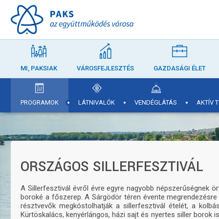
MI, PAKSIAK
VÁROSFEJLESZTÉS
GAZDASÁGI ÉLET
PROGRAMOK
LÁTNIVALÓK
VENDÉGLÁTÁS
AKTÍV 
ORSZÁGOS SILLERFESZTIVÁL
A Sillerfesztivál évről évre egyre nagyobb népszerűségnek ö
boroké a főszerep. A Sárgödör téren évente megrendezésre ke
résztvevők megkóstolhatják a sillerfesztivál ételét, a kolbás
Kürtöskalács, kenyérlángos, házi sajt és nyertes siller borok 