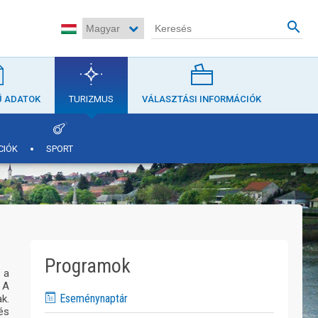
search
Ű ADATOK
TURIZMUS
VÁLASZTÁSI INFORMÁCIÓK
CIÓK
SPORT
Programok
 a
 A
Eseménynaptár
k.
és