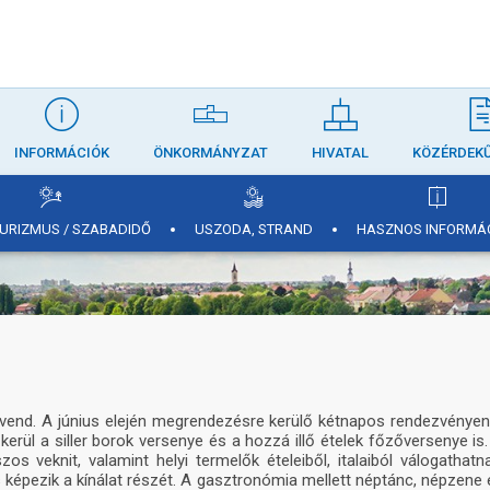
INFORMÁCIÓK
ÖNKORMÁNYZAT
HIVATAL
KÖZÉRDEK
TURIZMUS / SZABADIDŐ
USZODA, STRAND
HASZNOS INFORMÁ
rvend. A június elején megrendezésre kerülő kétnapos rendezvényen
rül a siller borok versenye és a hozzá illő ételek főzőversenye is.
zos veknit, valamint helyi termelők ételeiből, italaiból válogathatna
is képezik a kínálat részét. A gasztronómia mellett néptánc, népzene 