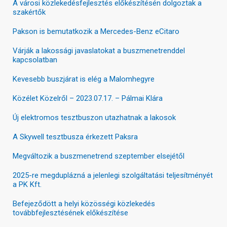
A városi közlekedésfejlesztés előkészítésén dolgoztak a
szakértők
Pakson is bemutatkozik a Mercedes-Benz eCitaro
Várják a lakossági javaslatokat a buszmenetrenddel
kapcsolatban
Kevesebb buszjárat is elég a Malomhegyre
Közélet Közelről – 2023.07.17. – Pálmai Klára
Új elektromos tesztbuszon utazhatnak a lakosok
A Skywell tesztbusza érkezett Paksra
Megváltozik a buszmenetrend szeptember elsejétől
2025-re megduplázná a jelenlegi szolgáltatási teljesítményét
a PK Kft.
Befejeződött a helyi közösségi közlekedés
továbbfejlesztésének előkészítése