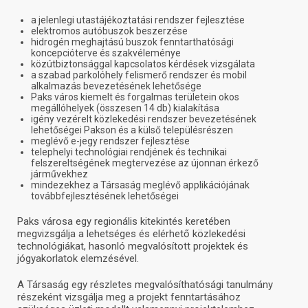
a jelenlegi utastájékoztatási rendszer fejlesztése
elektromos autóbuszok beszerzése
hidrogén meghajtású buszok fenntarthatósági
koncepcióterve és szakvéleménye
közútbiztonsággal kapcsolatos kérdések vizsgálata
a szabad parkolóhely felismerő rendszer és mobil
alkalmazás bevezetésének lehetősége
Paks város kiemelt és forgalmas területein okos
megállóhelyek (összesen 14 db) kialakítása
igény vezérelt közlekedési rendszer bevezetésének
lehetőségei Pakson és a külső településrészen
meglévő e-jegy rendszer fejlesztése
telephelyi technológiai rendjének és technikai
felszereltségének megtervezése az újonnan érkező
járművekhez
mindezekhez a Társaság meglévő applikációjának
továbbfejlesztésének lehetőségei
Paks városa egy regionális kitekintés keretében
megvizsgálja a lehetséges és elérhető közlekedési
technológiákat, hasonló megvalósított projektek és
jógyakorlatok elemzésével.
A Társaság egy részletes megvalósíthatósági tanulmány
részeként vizsgálja meg a projekt fenntartásához