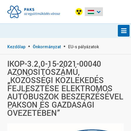
Kezdőlap
Önkormányzat
EU-s pályázatok
IKOP-3.2.0-15-2021-00040
AZONOSÍTÓSZÁMÚ,
„KÖZÖSSÉGI KÖZLEKEDÉS
FEJLESZTÉSE ELEKTROMOS
AUTÓBUSZOK BESZERZÉSÉVEL
PAKSON ÉS GAZDASÁGI
ÖVEZETÉBEN”