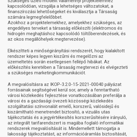
szükséges üzleti modellt valamennyi projektelemhez
kapcsolódóan, vizsgálja a lehetséges változatokat, a
finanszírozási lehetőségeket és kiválasztja a Társaság
számára legmegfelelőbbet.
Azokhoz a projektelemekhez, amelyekhez szükséges, az
engedélyes terveket a társaság előkészíti (elektromos és
hidrogén meghajtáshoz kapcsolódó töltőberendezések, és
az okos megállóhelyek megtervezése).
Elkészítteti a minőségirányítási rendszerét, hogy kialakított
rendszer képes legyen kiszűrni és megelőzni az
üzemeltetés során esetlegesen fellépő hibákat. Az
előkészítés keretében a Társaság megtervezi és elvégezteti
a szükséges marketingkommunikációt.
A megvalósításra az IKOP-3.2.0-15-2021-00040 pályázat
forrásainak segítségével kerül sor, amely a fenntartható
városi közlekedés fejlesztése vonatkozásában preferálja a
városi és a gazdasági övezeti közösségi közlekedés
szolgáltatási színvonalát emelő, korszerű, valósidejű és
kiszámítható menetrendet biztosító, a vizuális utas
tájékoztatás és a jegyértékesítés korszerűsítésére irányuló,
az integrált tarifarendszert is magába foglaló informatikai
rendszerek megvalósítását is. Mindemellett támogatja a
lakossági tájékoztatást, az információáramlás biztosítását,