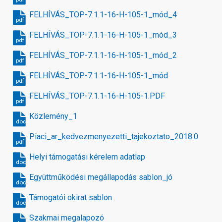
FELHÍVÁS_TOP-7.1.1-16-H-105-1_mód_4
pdf
FELHÍVÁS_TOP-7.1.1-16-H-105-1_mód_3
pdf
FELHÍVÁS_TOP-7.1.1-16-H-105-1_mód_2
pdf
FELHÍVÁS_TOP-7.1.1-16-H-105-1_mód
pdf
FELHÍVÁS_TOP-7.1.1-16-H-105-1.PDF
pdf
Közlemény_1
docx
Piaci_ar_kedvezmenyezetti_tajekoztato_2018.09.13_1
pdf
Helyi támogatási kérelem adatlap
docx
Együttműködési megállapodás sablon_jó
docx
Támogatói okirat sablon
docx
Szakmai megalapozó