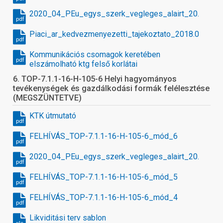
2020_04_PEu_egys_szerk_vegleges_alairt_20.12.
pdf
Piaci_ar_kedvezmenyezetti_tajekoztato_2018.09.13_1
pdf
Kommunikációs csomagok keretében
pdf
elszámolható ktg felső korlátai
6. TOP-7.1.1-16-H-105-6 Helyi hagyományos
tevékenységek és gazdálkodási formák felélesztése
(MEGSZÜNTETVE)
KTK útmutató
pdf
FELHÍVÁS_TOP-7.1.1-16-H-105-6_mód_6
pdf
2020_04_PEu_egys_szerk_vegleges_alairt_20.12.
pdf
FELHÍVÁS_TOP-7.1.1-16-H-105-6_mód_5
pdf
FELHÍVÁS_TOP-7.1.1-16-H-105-6_mód_4
pdf
Likviditási terv sablon