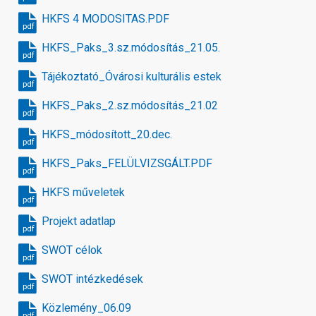
HKFS 4 MODOSITAS.PDF
pdf
HKFS_Paks_3.sz.módosítás_21.05.
pdf
Tájékoztató_Óvárosi kulturális estek
pdf
HKFS_Paks_2.sz.módosítás_21.02
pdf
HKFS_módosított_20.dec.
pdf
HKFS_Paks_FELÜLVIZSGÁLT.PDF
pdf
HKFS műveletek
pdf
Projekt adatlap
pdf
SWOT célok
pdf
SWOT intézkedések
pdf
Közlemény_06.09
pdf