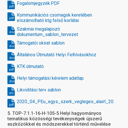
Fogalomjegyzék.PDF
pdf
Kommunikációs csomagok keretében
pdf
elszámolható ktg felső korlátai
Szakmai megalapozó
docx
dokumentum_sablon_tervezet
Támogatói okirat sablon
docx
Általános Útmutató Helyi Felhívásokhoz
docx
KTK útmutató
pdf
Helyi támogatási kérelem adatlap
docx
Likviditási terv sablon
xls
2020_04_PEu_egys_szerk_vegleges_alairt_20.12.
pdf
5. TOP-7.1.1-16-H-105-5 Helyi hagyományos
tematikus közösségi tevékenységek újszerű
eszközökkel és módszerekkel történő művelése