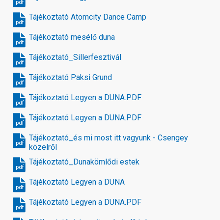
pdf
Tájékoztató Atomcity Dance Camp
pdf
Tájékoztató mesélő duna
pdf
Tájékoztató_Sillerfesztivál
pdf
Tájékoztató Paksi Grund
pdf
Tájékoztató Legyen a DUNA.PDF
pdf
Tájékoztató Legyen a DUNA.PDF
pdf
Tájékoztató_és mi most itt vagyunk - Csengey
pdf
közelről
Tájékoztató_Dunakömlődi estek
pdf
Tájékoztató Legyen a DUNA
pdf
Tájékoztató Legyen a DUNA.PDF
pdf