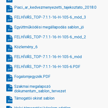
xls
Piaci_ar_kedvezmenyezetti_tajekoztato_2018.09.13_1
pdf
FELHÍVÁS_TOP-7.1.1-16-H-105-6_mód_3
pdf
Együttműködési megállapodás sablon_jó
docx
FELHÍVÁS_TOP-7.1.1-16-H-105-6_mód_2
pdf
Közlemény_6
docx
FELHÍVÁS_TOP-7.1.1-16-H-105-6_mód
pdf
FELHÍVÁS_TOP-7.1.1-16-H-105-6.PDF
pdf
Fogalomjegyzék.PDF
pdf
Szakmai megalapozó
docx
dokumentum_sablon_tervezet
Támogatói okirat sablon
docx