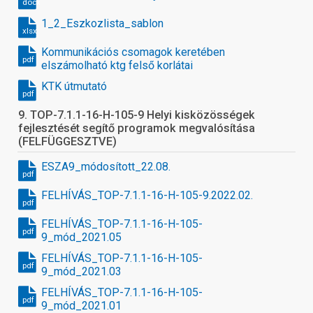
docx
1_2_Eszkozlista_sablon
xlsx
Kommunikációs csomagok keretében
pdf
elszámolható ktg felső korlátai
KTK útmutató
pdf
9. TOP-7.1.1-16-H-105-9 Helyi kisközösségek
fejlesztését segítő programok megvalósítása
(FELFÜGGESZTVE)
ESZA9_módosított_22.08.
pdf
FELHÍVÁS_TOP-7.1.1-16-H-105-9.2022.02.
pdf
FELHÍVÁS_TOP-7.1.1-16-H-105-
pdf
9_mód_2021.05
FELHÍVÁS_TOP-7.1.1-16-H-105-
pdf
9_mód_2021.03
FELHÍVÁS_TOP-7.1.1-16-H-105-
pdf
9_mód_2021.01