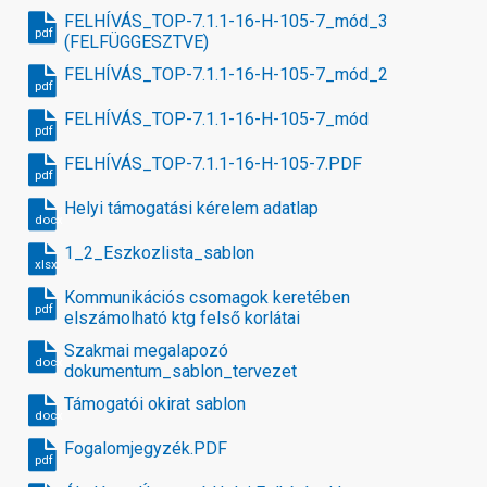
FELHÍVÁS_TOP-7.1.1-16-H-105-7_mód_3
pdf
(FELFÜGGESZTVE)
FELHÍVÁS_TOP-7.1.1-16-H-105-7_mód_2
pdf
FELHÍVÁS_TOP-7.1.1-16-H-105-7_mód
pdf
FELHÍVÁS_TOP-7.1.1-16-H-105-7.PDF
pdf
Helyi támogatási kérelem adatlap
docx
1_2_Eszkozlista_sablon
xlsx
Kommunikációs csomagok keretében
pdf
elszámolható ktg felső korlátai
Szakmai megalapozó
docx
dokumentum_sablon_tervezet
Támogatói okirat sablon
docx
Fogalomjegyzék.PDF
pdf