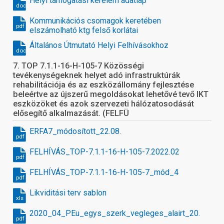
Helyi támogatási kérelem adatlap
docx
Kommunikációs csomagok keretében
pdf
elszámolható ktg felső korlátai
Általános Útmutató Helyi Felhívásokhoz
docx
7. TOP 7.1.1-16-H-105-7 Közösségi
tevékenységeknek helyet adó infrastruktúrák
rehabilitációja és az eszközállomány fejlesztése
beleértve az újszerű megoldásokat lehetővé tevő IKT
eszközöket és azok szervezeti hálózatosodását
elősegítő alkalmazását. (FELFÜ
ERFA7_módosított_22.08.
pdf
FELHÍVÁS_TOP-7.1.1-16-H-105-7.2022.02
pdf
FELHÍVÁS_TOP-7.1.1-16-H-105-7_mód_4
pdf
Likviditási terv sablon
xls
2020_04_PEu_egys_szerk_vegleges_alairt_20.12.
pdf