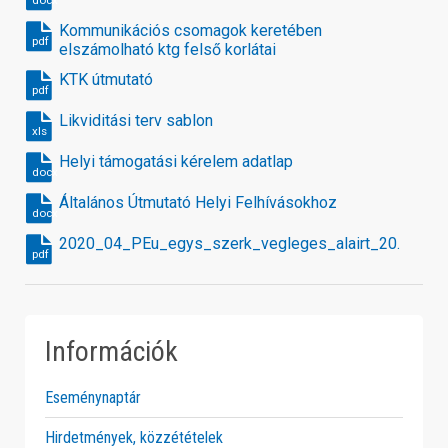
docx
Kommunikációs csomagok keretében
pdf
elszámolható ktg felső korlátai
KTK útmutató
pdf
Likviditási terv sablon
xls
Helyi támogatási kérelem adatlap
docx
Általános Útmutató Helyi Felhívásokhoz
docx
2020_04_PEu_egys_szerk_vegleges_alairt_20.12.
pdf
Információk
Eseménynaptár
Hirdetmények, közzétételek