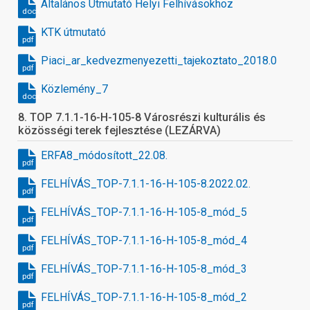
Általános Útmutató Helyi Felhívásokhoz
docx
KTK útmutató
pdf
Piaci_ar_kedvezmenyezetti_tajekoztato_2018.09.13_1
pdf
Közlemény_7
docx
8. TOP 7.1.1-16-H-105-8 Városrészi kulturális és
közösségi terek fejlesztése (LEZÁRVA)
ERFA8_módosított_22.08.
pdf
FELHÍVÁS_TOP-7.1.1-16-H-105-8.2022.02.
pdf
FELHÍVÁS_TOP-7.1.1-16-H-105-8_mód_5
pdf
FELHÍVÁS_TOP-7.1.1-16-H-105-8_mód_4
pdf
FELHÍVÁS_TOP-7.1.1-16-H-105-8_mód_3
pdf
FELHÍVÁS_TOP-7.1.1-16-H-105-8_mód_2
pdf