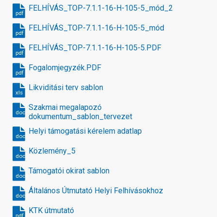
FELHÍVÁS_TOP-7.1.1-16-H-105-5_mód_2
pdf
FELHÍVÁS_TOP-7.1.1-16-H-105-5_mód
pdf
FELHÍVÁS_TOP-7.1.1-16-H-105-5.PDF
pdf
Fogalomjegyzék.PDF
pdf
Likviditási terv sablon
xls
Szakmai megalapozó
docx
dokumentum_sablon_tervezet
Helyi támogatási kérelem adatlap
docx
Közlemény_5
docx
Támogatói okirat sablon
docx
Általános Útmutató Helyi Felhívásokhoz
docx
KTK útmutató
pdf