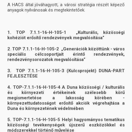
A HACS által jóváhagyott, a városi stratégia részét képező
anyagok nyilvánosak és megtekintetőek.
1. TOP 7.1.1-16-H-105-1
„Kulturális, közösségi
kohéziót erősítő rendezvények megvalósítása”
2
.
TOP 7.1.1-16-H-105-2
„Generációk közöttünk - város
speciális célcsoportjait érintő rendezvények,
rendezvénysorozatok megvalósítása”
3.
TOP 7.1.1-16-H-105-3 (Kulcsprojekt) DUNA-PART
FEJLESZTÉSE
4. TOP-7.1.1-16-H-105-4
A Duna közösségi / kulturális
és környezeti értékeinek szélesebb körű
megismertetése a lakosság körében -
környezettudatosságot erősítő akciók végrehajtása a
Duna és környezetének védelmében
5. TOP-7.1.1-16-H-105-5
Helyi hagyományos tematikus
közösségi tevékenységek újszerű eszközökkel és
módszerekkel történő művelése