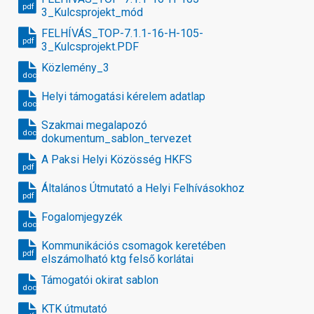
pdf
3_Kulcsprojekt_mód
FELHÍVÁS_TOP-7.1.1-16-H-105-
pdf
3_Kulcsprojekt.PDF
Közlemény_3
docx
Helyi támogatási kérelem adatlap
docx
Szakmai megalapozó
docx
dokumentum_sablon_tervezet
A Paksi Helyi Közösség HKFS
pdf
Általános Útmutató a Helyi Felhívásokhoz
pdf
Fogalomjegyzék
docx
Kommunikációs csomagok keretében
pdf
elszámolható ktg felső korlátai
Támogatói okirat sablon
docx
KTK útmutató