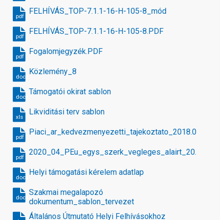
FELHÍVÁS_TOP-7.1.1-16-H-105-8_mód
pdf
FELHÍVÁS_TOP-7.1.1-16-H-105-8.PDF
pdf
Fogalomjegyzék.PDF
pdf
Közlemény_8
docx
Támogatói okirat sablon
docx
Likviditási terv sablon
xls
Piaci_ar_kedvezmenyezetti_tajekoztato_2018.09.13_1
pdf
2020_04_PEu_egys_szerk_vegleges_alairt_20.12.
pdf
Helyi támogatási kérelem adatlap
docx
Szakmai megalapozó
docx
dokumentum_sablon_tervezet
Általános Útmutató Helyi Felhívásokhoz