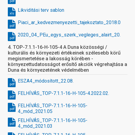
pdf
Likviditási terv sablon
xls
Piaci_ar_kedvezmenyezetti_tajekoztato_2018.09.13_1
pdf
2020_04_PEu_egys_szerk_vegleges_alairt_20.12.
pdf
4. TOP-7.1.1-16-H-105-4 A Duna közösségi /
kulturális és környezeti értékeinek szélesebb körű
megismertetése a lakosság körében -
környezettudatosságot erősítő akciók végrehajtása a
Duna és környezetének védelmében
ESZA4_módosított_22.08.
pdf
FELHÍVÁS_TOP-7.1.1-16-H-105-4.2022.02.
pdf
FELHÍVÁS_TOP-7.1.1-16-H-105-
pdf
4_mód_2021.05
FELHÍVÁS_TOP-7.1.1-16-H-105-
pdf
4_mód_2021.03