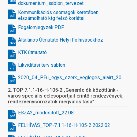
docx
dokumentum_sablon_tervezet
Kommunikációs csomagok keretében
pdf
elszámolható ktg felső korlátai
Fogalomjegyzék.PDF
pdf
Általános Útmutató Helyi Felhívásokhoz
docx
KTK útmutató
pdf
Likviditási terv sablon
xls
2020_04_PEu_egys_szerk_vegleges_alairt_20.12.
pdf
2. TOP 7.1.1-16-H-105-2 „Generációk közöttünk -
város speciális célcsoportjait érintő rendezvények,
rendezvénysorozatok megvalósítása”
ESZA2_módosított_22.08.
pdf
FELHÍVÁS_TOP-7.1.1-16-H-105-2 2022.02
pdf