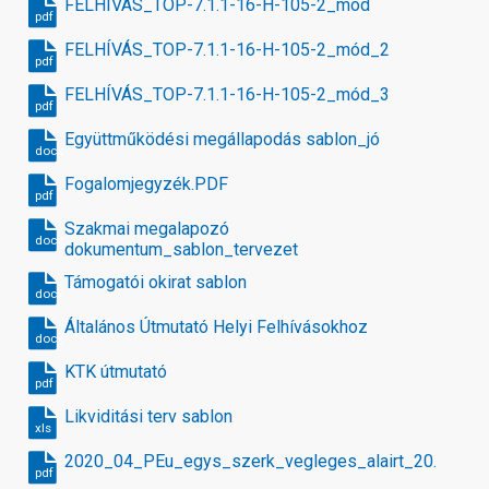
FELHÍVÁS_TOP-7.1.1-16-H-105-2_mód
pdf
FELHÍVÁS_TOP-7.1.1-16-H-105-2_mód_2
pdf
FELHÍVÁS_TOP-7.1.1-16-H-105-2_mód_3
pdf
Együttműködési megállapodás sablon_jó
docx
Fogalomjegyzék.PDF
pdf
Szakmai megalapozó
docx
dokumentum_sablon_tervezet
Támogatói okirat sablon
docx
Általános Útmutató Helyi Felhívásokhoz
docx
KTK útmutató
pdf
Likviditási terv sablon
xls
2020_04_PEu_egys_szerk_vegleges_alairt_20.12.
pdf