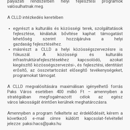
pályázati rendszerben helyi fejlesztési programok
valósulhatnak meg.
A CLLD intézkedés keretében
egyrészt a kulturális és közösségi terek, szolgáltatások
fejlesztése, kínálatuk bővítése kaphat támogatást
lehetőség szerint hozzájárulva a helyi
gazdaság fejlesztéséhez.
másrészt a CLLD a helyi közösségszervezésre is
fókuszál. A közösségi és kulturális
infrastruktúrafejlesztésekhez kapcsolódó, azokat
kiegészítő közösségszervezési-, és fejlesztési, identitást
erősítő, az összetartozást elősegítő tevékenységeket,
programokat támogat.
A CLLD megvalósítására maximálisan igényelhető forrás
Paks Város esetében 400 millió Ft – amennyiben a
stratégiában megfogalmazott célok az egész
város lakosságát érintően kerülnek meghatározásra.
Amennyiben a program felkeltete az érdeklődését, kérem a
következő e-mail címre küldött kapcsolat-felvétellel
jelezze: paksi.hacs@paks.hu