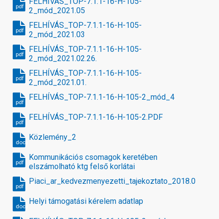
FELHÍVÁS_TOP-7.1.1-16-H-105-
pdf
2_mód_2021.05
FELHÍVÁS_TOP-7.1.1-16-H-105-
pdf
2_mód_2021.03
FELHÍVÁS_TOP-7.1.1-16-H-105-
pdf
2_mód_2021.02.26.
FELHÍVÁS_TOP-7.1.1-16-H-105-
pdf
2_mód_2021.01.
FELHÍVÁS_TOP-7.1.1-16-H-105-2_mód_4
pdf
FELHÍVÁS_TOP-7.1.1-16-H-105-2.PDF
pdf
Közlemény_2
docx
Kommunikációs csomagok keretében
pdf
elszámolható ktg felső korlátai
Piaci_ar_kedvezmenyezetti_tajekoztato_2018.09.13_1
pdf
Helyi támogatási kérelem adatlap
docx