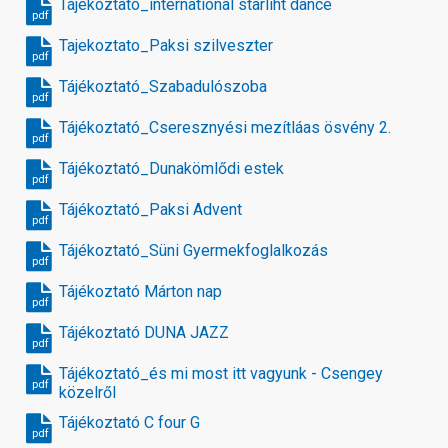
Tájékoztató_international starliht dance
pdf
Tajekoztato_Paksi szilveszter
pdf
Tájékoztató_Szabadulószoba
pdf
Tájékoztató_Cseresznyési mezítláas ösvény 2.
pdf
Tájékoztató_Dunakömlődi estek
pdf
Tájékoztató_Paksi Advent
pdf
Tájékoztató_Süni Gyermekfoglalkozás
pdf
Tájékoztató Márton nap
pdf
Tájékoztató DUNA JAZZ
pdf
Tájékoztató_és mi most itt vagyunk - Csengey
pdf
közelről
Tájékoztató C four G
pdf