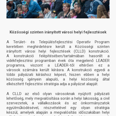
Közösségi szinten irányított városi helyi fejlesztések
A Terület- és Településfejlesztési Operatív Program
keretében meghirdetésre került a Közösségi szinten
irányított városi helyi fejlesztések (CLLD) konstrukció.
A konstrukció felépítésében/tartalmában hasonlít a
vidékfejlesztési programban évek óta megjelenő LEADER
programra, viszont a LEADER-től eltérően ez a
városok számára került kiírásra. A konstrukció egyedi a
többi pályázati kiíráshoz képest, hiszen ebben a helyi
közösség igényein alapuló, a helyi közösség által
elkészített fejlesztési stratégia adja a pályázat alapját.
A CLLD az első olyan városoknak nyújtott pályázati
lehetőség, mely megvalósítása során a helyi lakosság, a civil
szervezetek, a vállalkozások és az önkormányzatok
együtműködésével, részvételével egy olyan stratégia
készül, amelyek alapján a megvalósítás időszakában helyi