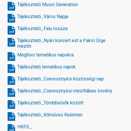
Tájékoztató Music Generation
pdf
Tájékoztató_Város Napja
pdf
Tájékoztató_Falu rossza
pdf
Tájékoztató_Nyári koncert est a Paksi Ürge
pdf
mezőn
Meghivo tematikus napokra
pdf
Tájékoztató tematikus napok
pdf
Tájékoztató_Cseresznyési közösségi nap
pdf
Tájékoztató_Cseresznyési mezítlábas ösvény
pdf
Tájékoztató_Tömbbelsők között
pdf
Tájékoztató_Kőműves Kelemen
pdf
HKFS_
pdf